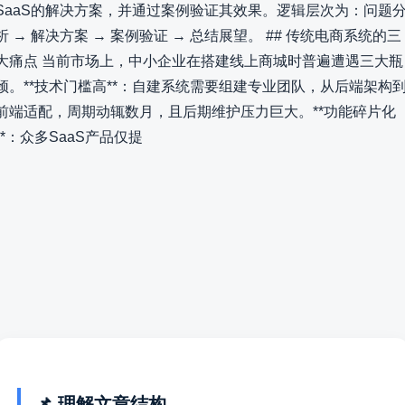
SaaS的解决方案，并通过案例验证其效果。逻辑层次为：问题
析 → 解决方案 → 案例验证 → 总结展望。 ## 传统电商系统的三
大痛点 当前市场上，中小企业在搭建线上商城时普遍遭遇三大瓶
颈。**技术门槛高**：自建系统需要组建专业团队，从后端架构
前端适配，周期动辄数月，且后期维护压力巨大。**功能碎片化
**：众多SaaS产品仅提
📌 理解文章结构