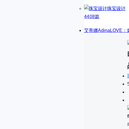
珠宝设计
4408篇
艾蒂娜AdinaLOV