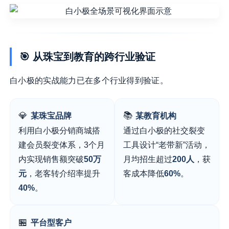
🎯 从珠宝到教育的跨行业验证
白小极的实战能力已在多个行业得到验证。
💎
📚
某珠宝品牌
某教育机构
利用白小极分销商城搭
通过白小极的社交裂变
建会员裂变体系，3个月
工具设计“老带新”活动，
内实现销售额突破
50万
月均招生超过
200人
，获
元
，老客转介绍率提升
客成本降低
60%
。
40%
。
🏪
平台型客户