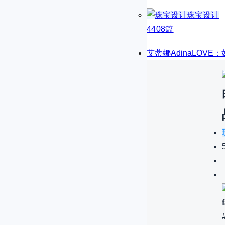
珠宝设计
4408篇
艾蒂娜AdinaLOV