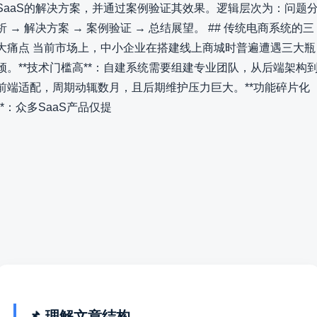
SaaS的解决方案，并通过案例验证其效果。逻辑层次为：问题
析 → 解决方案 → 案例验证 → 总结展望。 ## 传统电商系统的三
大痛点 当前市场上，中小企业在搭建线上商城时普遍遭遇三大瓶
颈。**技术门槛高**：自建系统需要组建专业团队，从后端架构
前端适配，周期动辄数月，且后期维护压力巨大。**功能碎片化
**：众多SaaS产品仅提
📌 理解文章结构