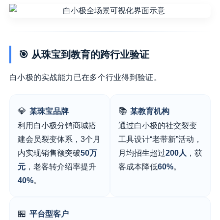
🎯 从珠宝到教育的跨行业验证
白小极的实战能力已在多个行业得到验证。
💎
📚
某珠宝品牌
某教育机构
利用白小极分销商城搭
通过白小极的社交裂变
建会员裂变体系，3个月
工具设计“老带新”活动，
内实现销售额突破
50万
月均招生超过
200人
，获
元
，老客转介绍率提升
客成本降低
60%
。
40%
。
🏪
平台型客户