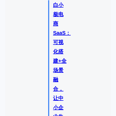
白小
极电
商
SaaS：
可视
化搭
建+全
场景
融
合，
让中
小企