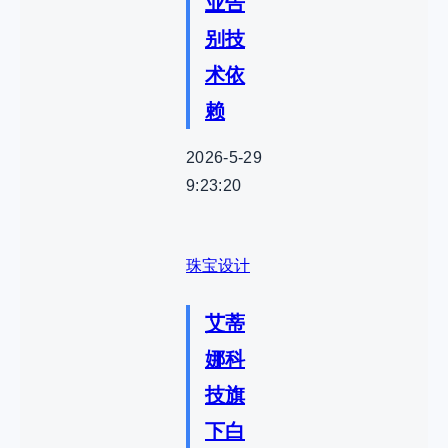
业告
别技
术依
赖
2026-5-29
9:23:20
珠宝设计
艾蒂
娜科
技旗
下白