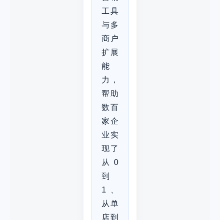
工具
与多
商户
扩展
能
力，
帮助
数百
家企
业实
现了
从0
到
1、
从单
店到