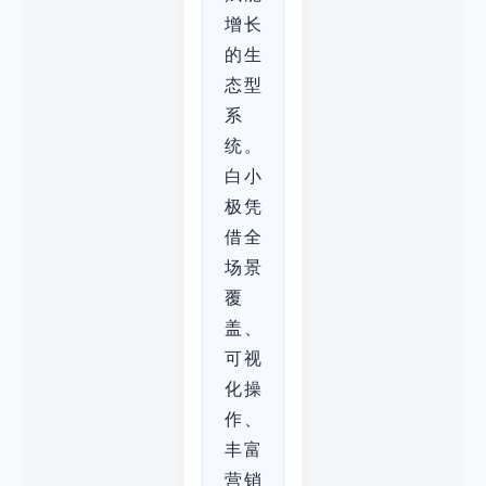
增长
的生
态型
系
统。
白小
极凭
借全
场景
覆
盖、
可视
化操
作、
丰富
营销