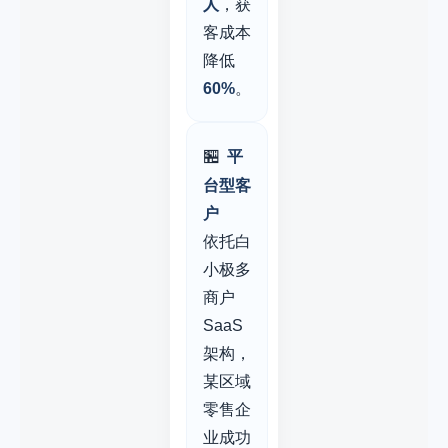
人
，获
客成本
降低
60%
。
🏪
平
台型客
户
依托白
小极多
商户
SaaS
架构，
某区域
零售企
业成功