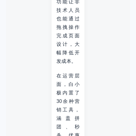
功能让非
技术人员
也能通过
拖拽操作
完成页面
设计，大
幅降低开
发成本。
在运营层
面，白小
极内置了
30余种营
销工具，
涵盖拼
团、秒
杀、优惠