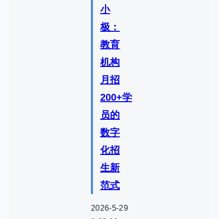
小
极：
教育
机构
月招
200+学
员的
数字
化招
生新
范式
2026-5-29