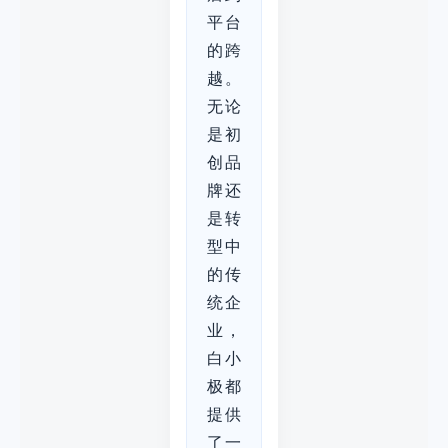
平台
的跨
越。
无论
是初
创品
牌还
是转
型中
的传
统企
业，
白小
极都
提供
了一