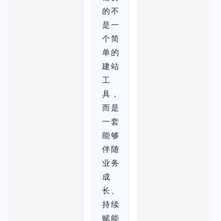
的不
是一
个简
单的
建站
工
具，
而是
一套
能够
伴随
业务
成
长、
持续
赋能