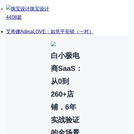
珠宝设计
4408篇
艾蒂娜AdinaLOVE：如意平安锁（一对）
白小极电
商SaaS：
从0到
260+店
铺，6年
实战验证
的全场景