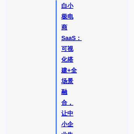
白小
极电
商
SaaS：
可视
化搭
建+全
场景
融
合，
让中
小企