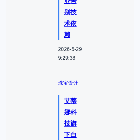
业告
别技
术依
赖
2026-5-29
9:29:38
珠宝设计
艾蒂
娜科
技旗
下白