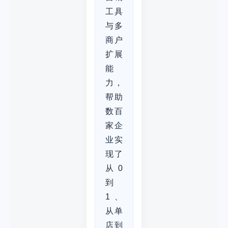
工具
与多
商户
扩展
能
力，
帮助
数百
家企
业实
现了
从0
到
1、
从单
店到