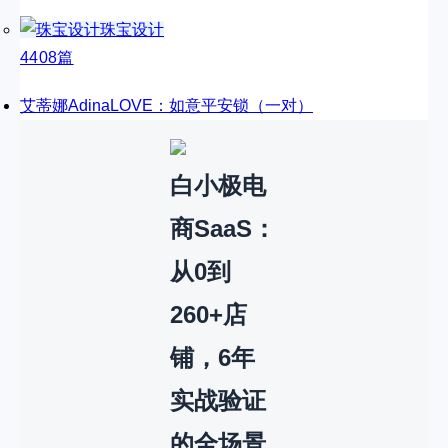
珠宝设计
4408篇
艾蒂娜AdinaLOVE：如意平安锁（一对）
白小极电
商SaaS：
从0到
260+店
铺，6年
实战验证
的全场景