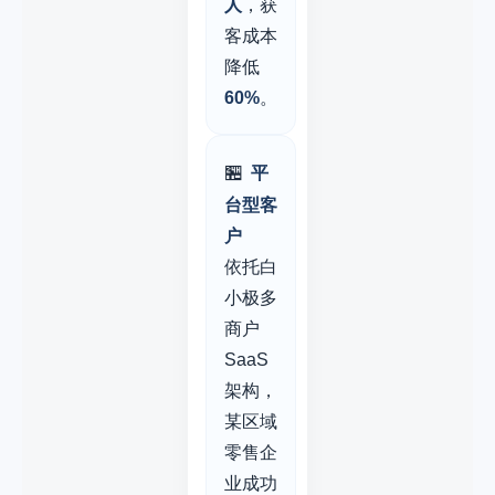
人
，获
客成本
降低
60%
。
🏪
平
台型客
户
依托白
小极多
商户
SaaS
架构，
某区域
零售企
业成功