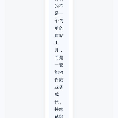
的不
是一
个简
单的
建站
工
具，
而是
一套
能够
伴随
业务
成
长、
持续
赋能