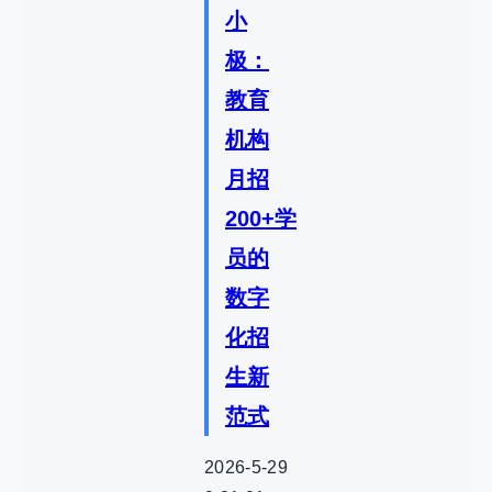
小
极：
教育
机构
月招
200+学
员的
数字
化招
生新
范式
2026-5-29