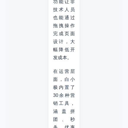
功能让非
技术人员
也能通过
拖拽操作
完成页面
设计，大
幅降低开
发成本。
在运营层
面，白小
极内置了
30余种营
销工具，
涵盖拼
团、秒
杀、优惠