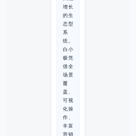
增长
的生
态型
系
统。
白小
极凭
借全
场景
覆
盖、
可视
化操
作、
丰富
营销