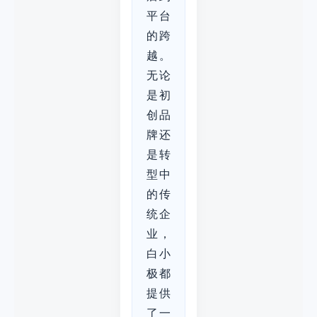
平台
的跨
越。
无论
是初
创品
牌还
是转
型中
的传
统企
业，
白小
极都
提供
了一