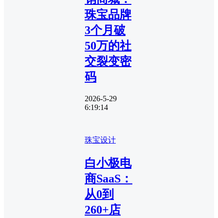
珠宝品牌
3个月破
50万的社
交裂变密
码
2026-5-29
6:19:14
珠宝设计
白小极电
商SaaS：
从0到
260+店