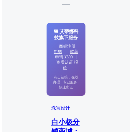
——
🏪 艾蒂娜科
技旗下服务
商标注册
¥199
|
软著
申请 ¥399
|
资质认证 报
价
点击链接，在线
办理 · 专业服务 ·
快速出证
珠宝设计
白小极分
销商城：