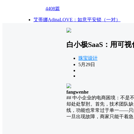
4408篇
艾蒂娜AdinaLOVE：如意平安锁（一对）
白小极SaaS：用可
珠宝设计
5月29日
fangwenhe
## 中小企业的电商困境：不
却处处掣肘。首先，技术团队缺
线，功能也常常过于单一——只
一旦出现故障，商家只能干着急。