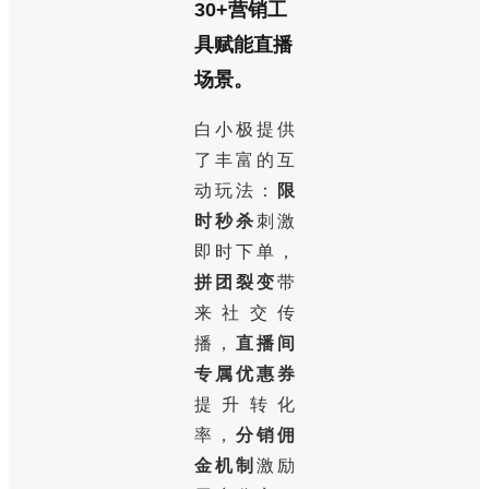
30+营销工
具赋能直播
场景。
白小极提供
了丰富的互
动玩法：
限
时秒杀
刺激
即时下单，
拼团裂变
带
来社交传
播，
直播间
专属优惠券
提升转化
率，
分销佣
金机制
激励