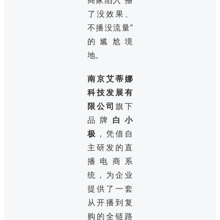
商家陷入“播
了没效果、
不播没流量”
的尴尬境
地。
南京艾蒂娜
科技发展有
限公司
旗下
品牌
白小
极
，凭借自
主研发的直
播电商系
统，为企业
提供了一套
从开播到复
购的全链路