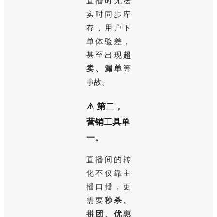
直播时无法
实时同步库
存，用户下
单体验差，
甚至出现
超
卖、漏单
等
事故。
⚠️ 第二，
营销工具单
一。
直播间的转
化不仅靠主
播口播，更
需要
秒杀、
拼团、优惠