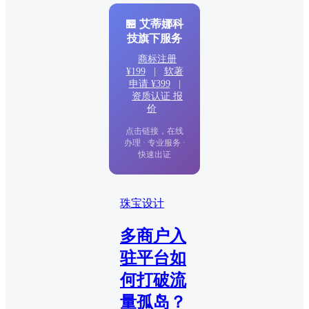
🏪 艾蒂娜科
技旗下服务
商标注册
¥199
|
软著
申请 ¥399
|
资质认证 报
价
点击链接，在线
办理 · 专业服务 ·
快速出证
珠宝设计
多商户入
驻平台如
何打破流
量孤岛？