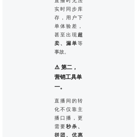
直播时无法
实时同步库
存，用户下
单体验差，
甚至出现
超
卖、漏单
等
事故。
⚠️ 第二，
营销工具单
一。
直播间的转
化不仅靠主
播口播，更
需要
秒杀、
拼团、优惠