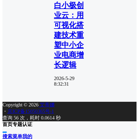
白小极创
业云：用
可视化搭
建技术重
塑中小企
业电商增
长逻辑
2026-5-29
8:32:31
Copyright © 2026
艾蒂娜
・
京ICP备15050365号-1
查询 56 次，耗时 0.0614 秒
首页
专题
认证
搜索
菜单
我的