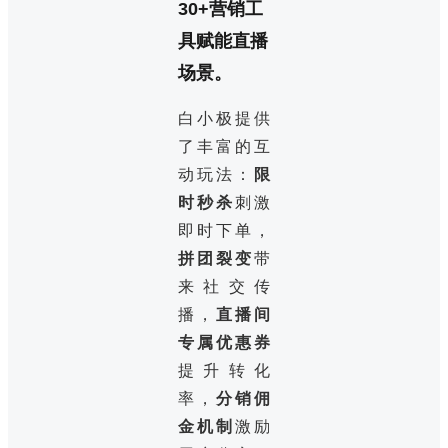
30+营销工
具赋能直播
场景。
白小极提供
了丰富的互
动玩法：
限
时秒杀
刺激
即时下单，
拼团裂变
带
来社交传
播，
直播间
专属优惠券
提升转化
率，
分销佣
金机制
激励