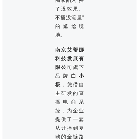
商家陷入“播
了没效果、
不播没流量”
的尴尬境
地。
南京艾蒂娜
科技发展有
限公司
旗下
品牌
白小
极
，凭借自
主研发的直
播电商系
统，为企业
提供了一套
从开播到复
购的全链路