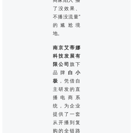
商家陷入“播
了没效果、
不播没流量”
的尴尬境
地。
南京艾蒂娜
科技发展有
限公司
旗下
品牌
白小
极
，凭借自
主研发的直
播电商系
统，为企业
提供了一套
从开播到复
购的全链路