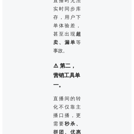
直播时无法
实时同步库
存，用户下
单体验差，
甚至出现
超
卖、漏单
等
事故。
⚠️ 第二，
营销工具单
一。
直播间的转
化不仅靠主
播口播，更
需要
秒杀、
拼团、优惠