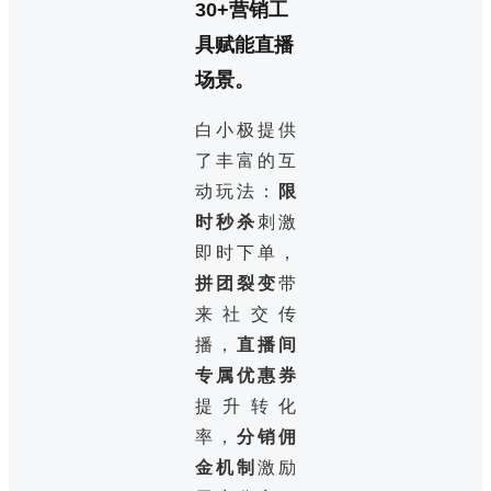
30+营销工
具赋能直播
场景。
白小极提供
了丰富的互
动玩法：
限
时秒杀
刺激
即时下单，
拼团裂变
带
来社交传
播，
直播间
专属优惠券
提升转化
率，
分销佣
金机制
激励