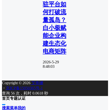
驻平台如
何打破流
量孤岛？
白小极赋
能企业构
建生态化
电商矩阵
2026-5-29
8:48:03
Copyright © 2026
艾蒂娜
・
京ICP备15050365号-1
查询 56 次，耗时 0.0618 秒
首页
专题
认证
搜索
菜单
我的