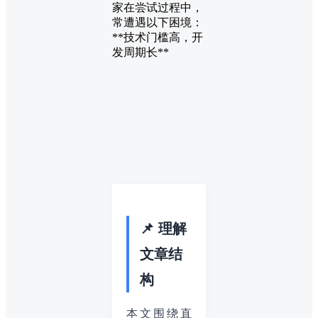
家在尝试过程中，
常遭遇以下困境：
**技术门槛高，开
发周期长**
📌 理解
文章结
构
本文围绕直