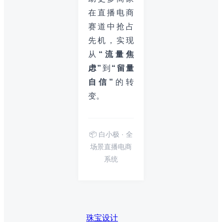
在直播电商
赛道中抢占
先机，实现
从
“流量焦
虑”
到
“留量
自信”
的转
变。
📦 白小极 · 全
场景直播电商
系统
珠宝设计