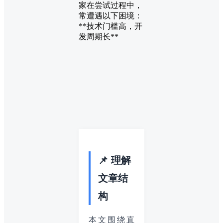
家在尝试过程中，
常遭遇以下困境：
**技术门槛高，开
发周期长**
📌 理解
文章结
构
本文围绕直