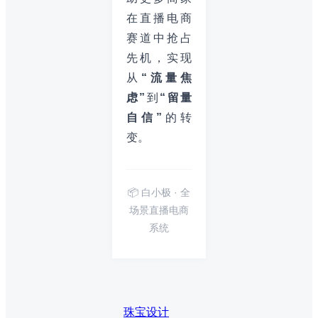
在直播电商
赛道中抢占
先机，实现
从
“流量焦
虑”
到
“留量
自信”
的转
变。
📦 白小极 · 全
场景直播电商
系统
珠宝设计