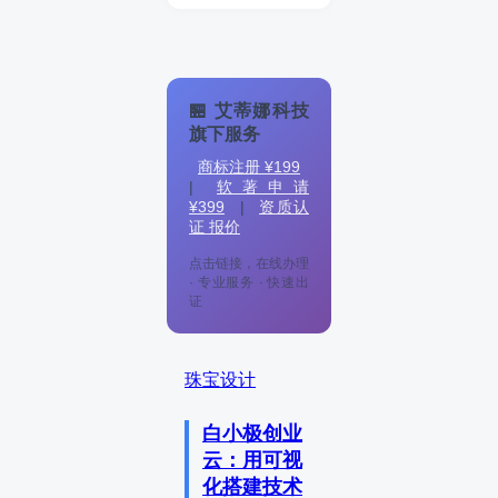
🏪 艾蒂娜科技
旗下服务
商标注册 ¥199
|
软著申请
¥399
|
资质认
证 报价
点击链接，在线办理
· 专业服务 · 快速出
证
珠宝设计
白小极创业
云：用可视
化搭建技术