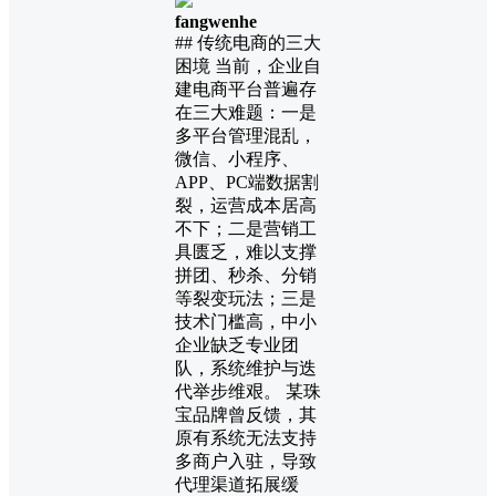
fangwenhe
## 传统电商的三大
困境 当前，企业自
建电商平台普遍存
在三大难题：一是
多平台管理混乱，
微信、小程序、
APP、PC端数据割
裂，运营成本居高
不下；二是营销工
具匮乏，难以支撑
拼团、秒杀、分销
等裂变玩法；三是
技术门槛高，中小
企业缺乏专业团
队，系统维护与迭
代举步维艰。 某珠
宝品牌曾反馈，其
原有系统无法支持
多商户入驻，导致
代理渠道拓展缓