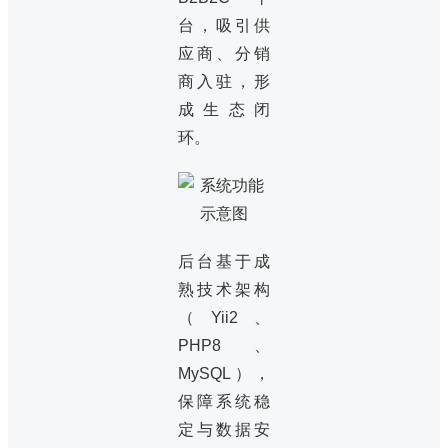
台，吸引供
应商、分销
商入驻，形
成生态闭
环。
后台基于成
熟技术架构
（Yii2、
PHP8、
MySQL），
保障系统稳
定与数据安