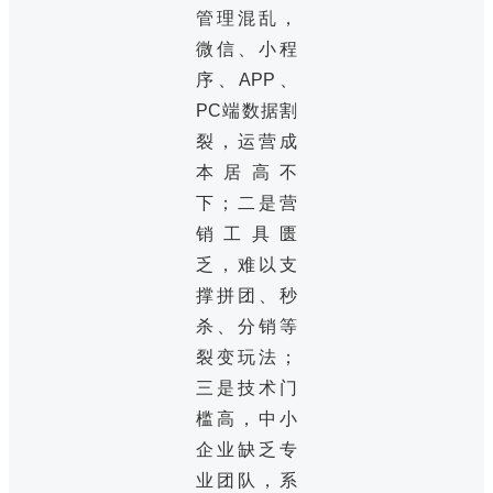
管理混乱，
微信、小程
序、APP、
PC端数据割
裂，运营成
本居高不
下；二是营
销工具匮
乏，难以支
撑拼团、秒
杀、分销等
裂变玩法；
三是技术门
槛高，中小
企业缺乏专
业团队，系