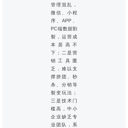
管理混乱，
微信、小程
序、APP、
PC端数据割
裂，运营成
本居高不
下；二是营
销工具匮
乏，难以支
撑拼团、秒
杀、分销等
裂变玩法；
三是技术门
槛高，中小
企业缺乏专
业团队，系