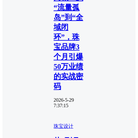
“流量孤
岛”到“全
域闭
环”，珠
宝品牌3
个月引爆
50万业绩
的实战密
码
2026-5-29
7:37:15
珠宝设计