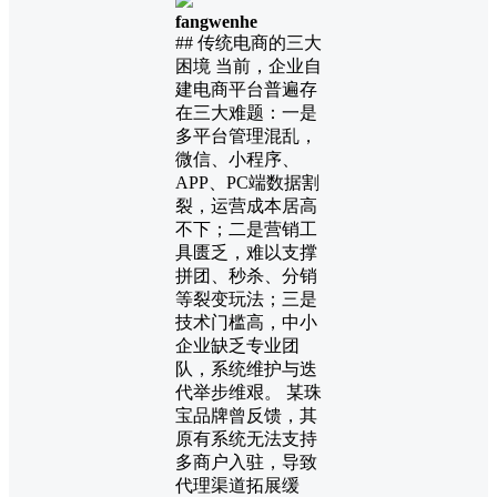
fangwenhe
## 传统电商的三大
困境 当前，企业自
建电商平台普遍存
在三大难题：一是
多平台管理混乱，
微信、小程序、
APP、PC端数据割
裂，运营成本居高
不下；二是营销工
具匮乏，难以支撑
拼团、秒杀、分销
等裂变玩法；三是
技术门槛高，中小
企业缺乏专业团
队，系统维护与迭
代举步维艰。 某珠
宝品牌曾反馈，其
原有系统无法支持
多商户入驻，导致
代理渠道拓展缓