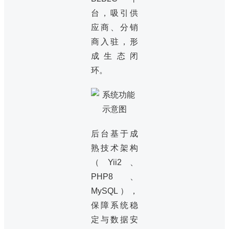
台，吸引供
应商、分销
商入驻，形
成生态闭
环。
后台基于成
熟技术架构
（Yii2、
PHP8、
MySQL），
保障系统稳
定与数据安