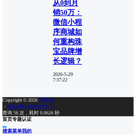
从0到月
销50万：
微信小程
序商城如
何重构珠
宝品牌增
长逻辑？
2026-5-29
7:37:22
Copyright © 2026
艾蒂娜
・
京ICP备15050365号-1
查询 56 次，耗时 0.0626 秒
首页
专题
认证
搜索
菜单
我的