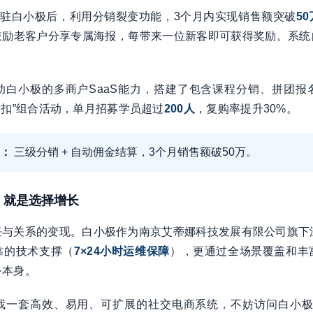
入驻白小极后，利用分销裂变功能，3个月内实现销售额突破
5
鼓励老客户分享专属海报，每带来一位新客即可获得奖励。系统
助白小极的多商户SaaS能力，搭建了包含课程分销、拼团报
折扣”组合活动，单月招募学员超过
200人
，复购率提升30%。
：
三级分销 + 自动佣金结算，3个月销售额破50万。
，就是选择增长
与关系的变现。白小极作为南京艾蒂娜科技发展有限公司旗下深
靠的技术支撑（
7×24小时运维保障
），更通过全场景覆盖和丰
务本身。
一套高效、易用、可扩展的社交电商系统，不妨访问白小极官网（b