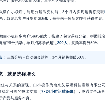
已累计服务260余家店铺，其中不乏亮眼案例。
在入驻白小极后，利用分销裂变功能，3个月内实现销售额突破
系，鼓励老客户分享专属海报，每带来一位新客即可获得奖励
助白小极的多商户SaaS能力，搭建了包含课程分销、拼团报
时折扣”组合活动，单月招募学员超过
200人
，复购率提升30%。
点：
三级分销 + 自动佣金结算，3个月销售额破50万。
系统，就是选择增长
信任与关系的变现。白小极作为南京艾蒂娜科技发展有限公司
提供稳定可靠的技术支撑（
7×24小时运维保障
），更通过全场
于产品与服务本身。