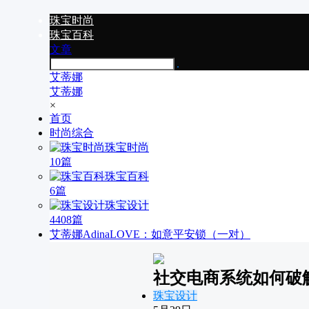
珠宝时尚
珠宝百科
文章
艾蒂娜
艾蒂娜
×
首页
时尚综合
珠宝时尚
10篇
珠宝百科
6篇
珠宝设计
4408篇
艾蒂娜AdinaLOVE：如意平安锁（一对）
社交电商系统如何破
珠宝设计