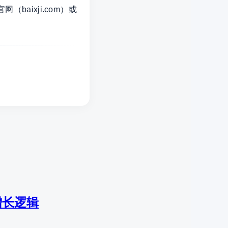
aixji.com）或
增长逻辑