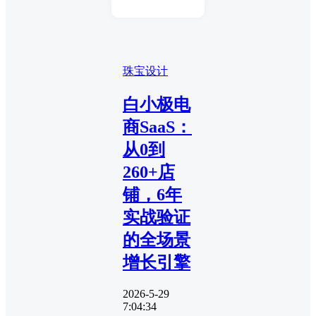
珠宝设计
白小极电
商SaaS：
从0到
260+店
铺，6年
实战验证
的全场景
增长引擎
2026-5-29
7:04:34