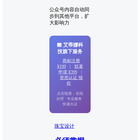
公众号内容自动同
步到其他平台，扩
大影响力
🏪 艾蒂娜科
技旗下服务
商标注册
¥199
|
软著
申请 ¥399
|
资质认证 报
价
点击链接，在线
办理 · 专业服务 ·
快速出证
珠宝设计