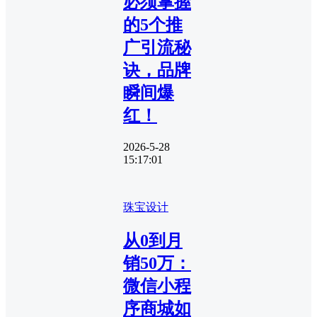
必须掌握
的5个推
广引流秘
诀，品牌
瞬间爆
红！
2026-5-28
15:17:01
珠宝设计
从0到月
销50万：
微信小程
序商城如