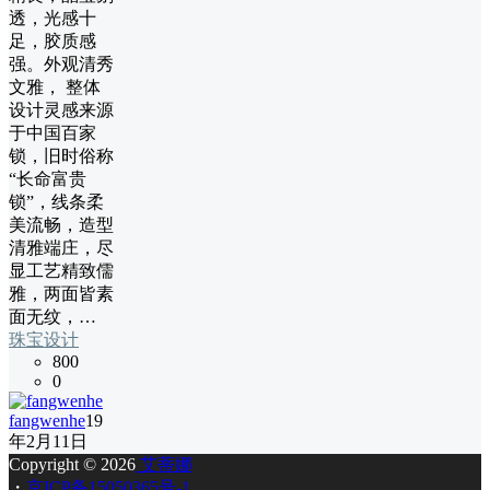
透，光感十
足，胶质感
强。外观清秀
文雅， 整体
设计灵感来源
于中国百家
锁，旧时俗称
“长命富贵
锁”，线条柔
美流畅，造型
清雅端庄，尽
显工艺精致儒
雅，两面皆素
面无纹，…
珠宝设计
800
0
fangwenhe
19
年2月11日
Copyright © 2026
艾蒂娜
・
京ICP备15050365号-1