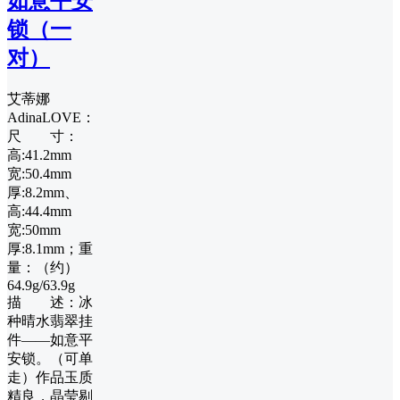
如意平安
锁（一
对）
艾蒂娜
AdinaLOVE：
尺 寸：
高:41.2mm
宽:50.4mm
厚:8.2mm、
高:44.4mm
宽:50mm
厚:8.1mm；重
量：（约）
64.9g/63.9g
描 述：冰
种晴水翡翠挂
件——如意平
安锁。（可单
走）作品玉质
精良，晶莹剔