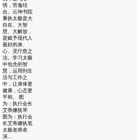
情，劳逸结
合。云坤书院
秉执太极是大
自在、大智
慧、大解放，
是赋予现代人
最好的身、
心、灵疗愈之
法。学习太极
中包含的智
慧，运用到生
活与工作之
中，让身体更
健康，心态更
平和。 图
为：执行会长
艾蒂娜抚琴
图为：执行会
长艾蒂娜执笔
太极老师表
演…