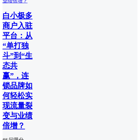
白小极多
商户入驻
平台：从
“单打独
斗”到“生
态共
赢”，连
锁品牌如
何轻松实
现流量裂
变与业绩
倍增？
## 问题分