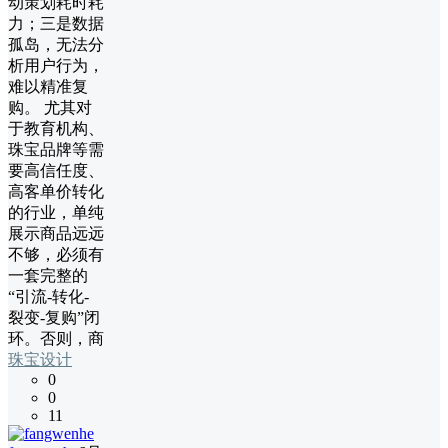
动策划耗时耗
力；三是数据
孤岛，无法分
析用户行为，
难以精准复
购。 尤其对
于教育机构、
珠宝品牌等需
要高信任度、
高客单价转化
的行业，单纯
展示商品远远
不够，必须有
一套完整的
“引流-转化-
裂变-复购”闭
环。否则，商
珠宝设计
0
0
11