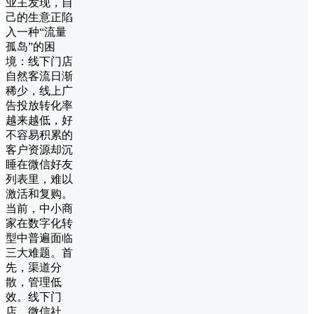
业主发现，自
己的生意正陷
入一种“流量
孤岛”的困
境：线下门店
自然客流日渐
稀少，线上广
告投放转化率
越来越低，好
不容易积累的
客户资源却沉
睡在微信好友
列表里，难以
激活和复购。
当前，中小商
家在数字化转
型中普遍面临
三大难题。首
先，渠道分
散，管理低
效。线下门
店、微信社