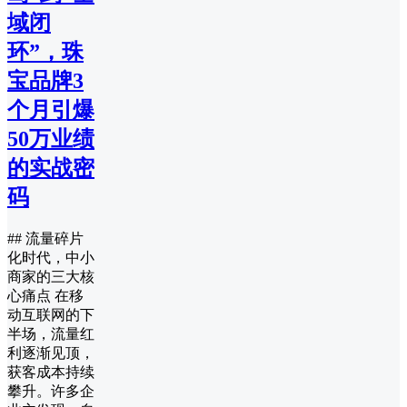
域闭
环”，珠
宝品牌3
个月引爆
50万业绩
的实战密
码
## 流量碎片
化时代，中小
商家的三大核
心痛点 在移
动互联网的下
半场，流量红
利逐渐见顶，
获客成本持续
攀升。许多企